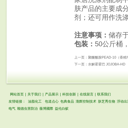
肤产品的主要成
剂；还可用作洗
注意事项：
储存
包装：
50公斤桶
上一页：
聚醚酰胺PEAD-10（香
下一页：
水解霍霍巴 JOJOBA-HD
网站首页
|
关于我们
|
产品展示
|
科技创新
|
在线留言
|
联系我们
友情链接：
油脂化工
包道点心
包典食品
渤辉控制技术
肤芝秀生物
浮动出
电气
顺德虫害防治
薇博國際
益伦白蚁